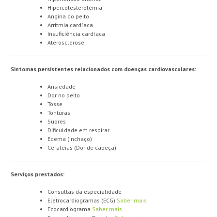
Hipercolesterolémia
Angina do peito
Arritmia cardíaca
Insuficiência cardíaca
Aterosclerose
Sintomas persistentes relacionados com doenças cardiovasculares:
Ansiedade
Dor no peito
Tosse
Tonturas
Suores
Dificuldade em respirar
Edema (Inchaço)
Cefaleias (Dor de cabeça)
Serviços prestados:
Consultas da especialidade
Eletrocardiogramas (ECG)
Saber mais
Ecocardiograma
Saber mais