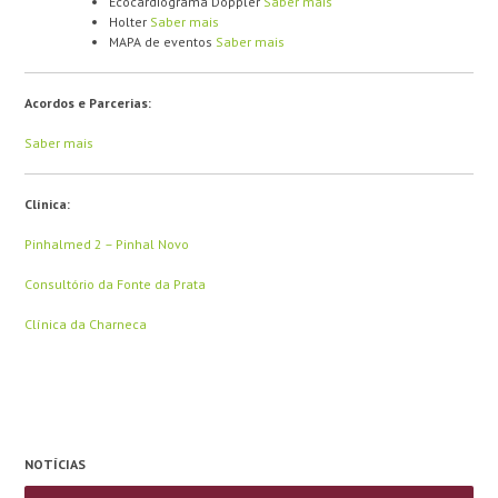
Ecocardiograma Doppler
Saber mais
Holter
Saber mais
MAPA de eventos
Saber mais
Acordos e Parcerias:
Saber mais
Clínica:
Pinhalmed 2 – Pinhal Novo
Consultório da Fonte da Prata
Clínica da Charneca
NOTÍCIAS