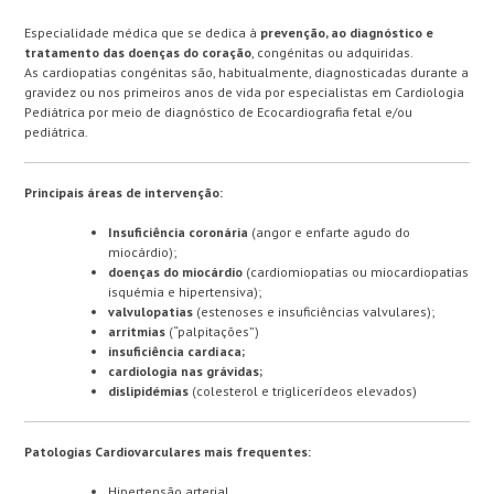
Especialidade médica que se dedica à
prevenção, ao diagnóstico e
tratamento das doenças do coração
, congénitas ou adquiridas.
As cardiopatias congénitas são, habitualmente, diagnosticadas durante a
gravidez ou nos primeiros anos de vida por especialistas em Cardiologia
Pediátrica por meio de diagnóstico de Ecocardiografia fetal e/ou
pediátrica.
Principais áreas de intervenção:
Insuficiência coronária
(angor e enfarte agudo do
miocárdio);
doenças do miocárdio
(cardiomiopatias ou miocardiopatias
isquémia e hipertensiva);
valvulopatias
(estenoses e insuficiências valvulares);
arritmias
(“palpitações”)
insuficiência cardíaca;
cardiologia nas grávidas;
dislipidémias
(colesterol e triglicerídeos elevados)
Patologias Cardiovarculares mais frequentes:
Hipertensão arterial