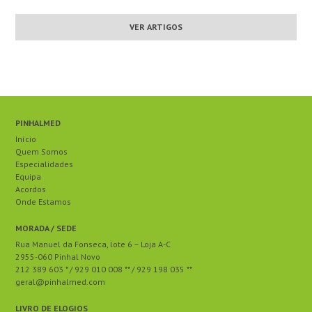
VER ARTIGOS
PINHALMED
Início
Quem Somos
Especialidades
Equipa
Acordos
Onde Estamos
MORADA / SEDE
Rua Manuel da Fonseca, lote 6 – Loja A-C
2955-060 Pinhal Novo
212 389 603 * / 929 010 008 ** / 929 198 035 **
geral@pinhalmed.com
LIVRO DE ELOGIOS