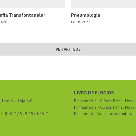
afia Transfontanelar
Pneumologia
2026
08-04-2026
VER ARTIGOS
LIVRO DE ELOGIOS
 lote 6 – Loja A-C
Pinhalmed 1 - Clínica Pinhal Novo
Pinhalmed 2 - Clínica Pinhal Novo
10 008 ** / 929 198 035 **
Pinhalmed - Consultório Fonte da 