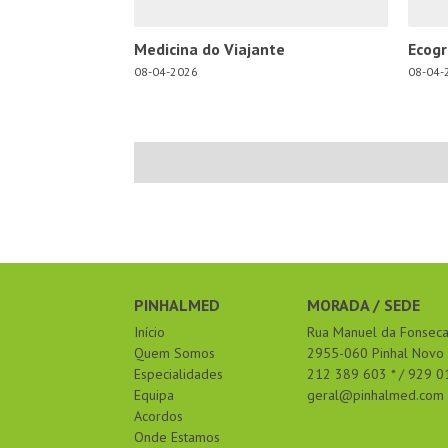
Medicina do Viajante
Ecogr
08-04-2026
08-04-
PINHALMED
MORADA / SEDE
Início
Rua Manuel da Fonseca,
Quem Somos
2955-060 Pinhal Novo
Especialidades
212 389 603 * / 929 0
Equipa
geral@pinhalmed.com
Acordos
Onde Estamos