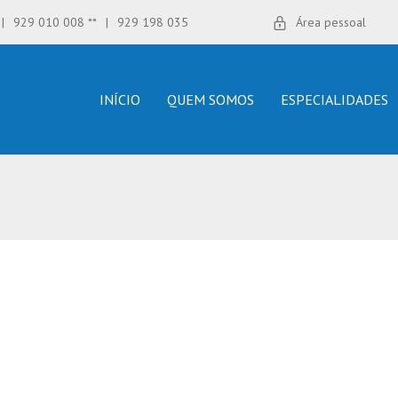
|
929 010 008 **
|
929 198 035
Área pessoal
INÍCIO
QUEM SOMOS
ESPECIALIDADES