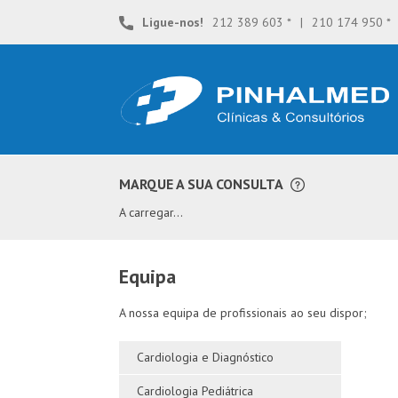
Skip
Ligue-nos!
212 389 603 *
|
210 174 950 *
to
content
**
MARQUE A SUA CONSULTA
A carregar...
equipa
A nossa equipa de profissionais ao seu dispor;
Cardiologia e Diagnóstico
Cardiologia Pediátrica