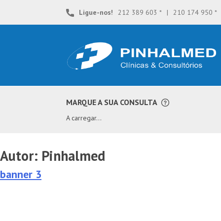
Skip
Ligue-nos!
212 389 603 *
|
210 174 950 *
to
content
**
MARQUE A SUA CONSULTA
A carregar...
Autor:
Pinhalmed
banner 3
Navegação