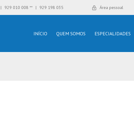
|
929 010 008 **
|
929 198 035
Área pessoal
INÍCIO
QUEM SOMOS
ESPECIALIDADES