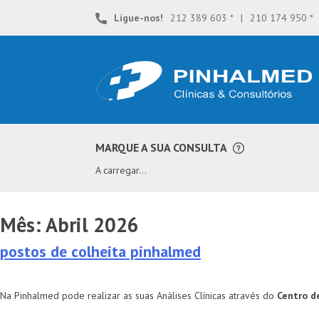
Skip
Ligue-nos!
212 389 603 *
|
210 174 950 *
to
content
**
MARQUE A SUA CONSULTA
A carregar...
Mês: Abril 2026
postos de colheita pinhalmed
Na Pinhalmed pode realizar as suas Análises Clínicas através do
Centro d