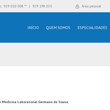
|
929 010 008 **
|
929 198 035
Área pessoal
INÍCIO
QUEM SOMOS
ESPECIALIDADES
e Medicina Laboratorial Germano
de Sousa.