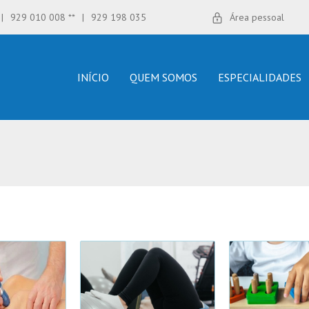
|
929 010 008 **
|
929 198 035
Área pessoal
INÍCIO
QUEM SOMOS
ESPECIALIDADES