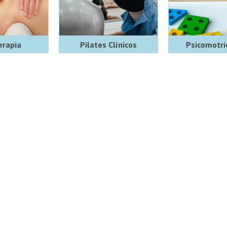
erapia
Pilates Clínicos
Psicomotri