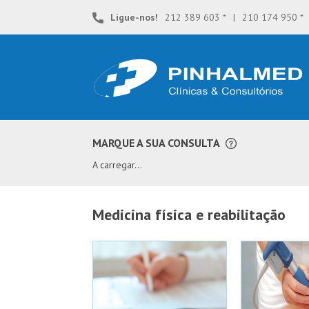
Skip
Ligue-nos!
212 389 603 *
|
210 174 950 *
to
content
**
MARQUE A SUA CONSULTA
A carregar...
medicina física e reabilitação