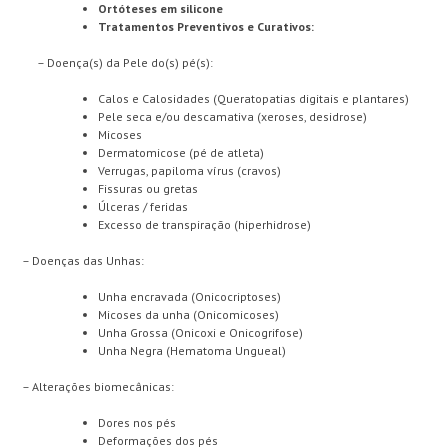
Ortóteses em silicone
Tratamentos Preventivos e Curativos:
– Doença(s) da Pele do(s) pé(s):
Calos e Calosidades (Queratopatias digitais e plantares)
Pele seca e/ou descamativa (xeroses, desidrose)
Micoses
Dermatomicose (pé de atleta)
Verrugas, papiloma vírus (cravos)
Fissuras ou gretas
Úlceras / feridas
Excesso de transpiração (hiperhidrose)
– Doenças das Unhas:
Unha encravada (Onicocriptoses)
Micoses da unha (Onicomicoses)
Unha Grossa (Onicoxi e Onicogrifose)
Unha Negra (Hematoma Ungueal)
– Alterações biomecânicas:
Dores nos pés
Deformações dos pés