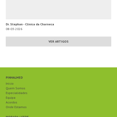
Dr. Stephan - Clínica da Charneca
08-03-2026
VER ARTIGOS
PINHALMED
Início
Quem Somos
Especialidades
Equipa
Acordos
Onde Estamos
MORADA / SEDE