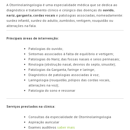
A Otorrinolaringologia é uma especialidade médica que se dedica ao
diagnóstico e tratamento clínico e cirúrgico das doenças do
ouvido,
nariz, garganta, cordas vocais
e patologias associadas, nomeadamente:
surdez infantil, surdez do adulto, zumbidos, vertigem, rouquidão ou
alterações na fala.
Principais áreas de intervenção:
Patologias do ouvido;
Sintomas associados à falta de equilíbrio e vertigem;
Patologias do Nariz, das fossas nasais e seios perinasais;
Rinologia (obstrução nasal, desvios do septo, sinusite);
Patologias da Garganta, faringe e laringe;
Diagnóstico de patologias associadas à voz;
Laringologia (rouquidão, pólipos das cordas vocais,
alterações na voz);
Patologia do sono e ressonar
Serviços prestados na clínica:
Consultas da especialidade de Otorrinolaringologia
Aspiração auricular
Exames auditivos
saber mais